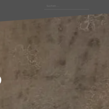
Suchen
nach:
ò