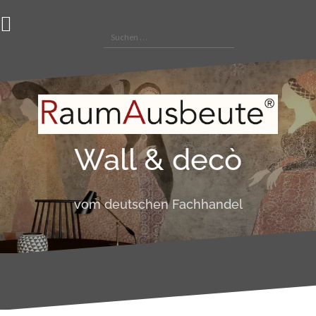
Zum
Inhalt
Suchen
springen
nach:
Wall & decò
vom deutschen Fachhandel